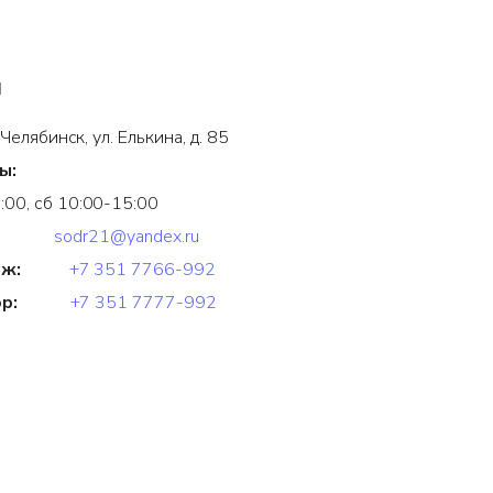
ы
ябинск, ул. Елькина, д. 85
ы:
:00, сб 10:00-15:00
sodr21@yandex.ru
аж
:
+7 351 7766-992
р:
+7 351 7777-992