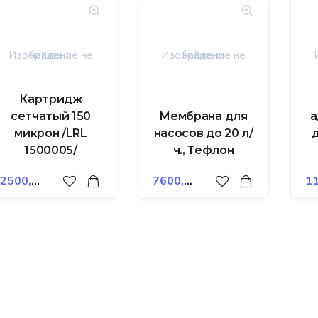
Картридж
сетчатый 150
Мембрана для
а
микрон /LRL
насосов до 20 л/
1500005/
ч., Тефлон
2500,00
₽
7600,00
₽
11