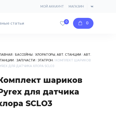
МОЙ АККАУНТ
МАГАЗИН
0
0
зные статьи
ЛАВНАЯ
/
БАССЕЙНЫ
/
ХЛОРАТОРЫ, АВТ. СТАНЦИИ
/
АВТ.
ТАНЦИИ
/
ЗАП/ЧАСТИ
/
ЭТАТРОН
/ КОМПЛЕКТ ШАРИКОВ
YREX ДЛЯ ДАТЧИКА ХЛОРА SCLO3
Комплект шариков
Pyrex для датчика
хлора SCLO3