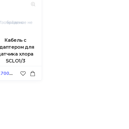
Кабель с
даптером для
датчика хлора
SCLO1/3
700,00
₽