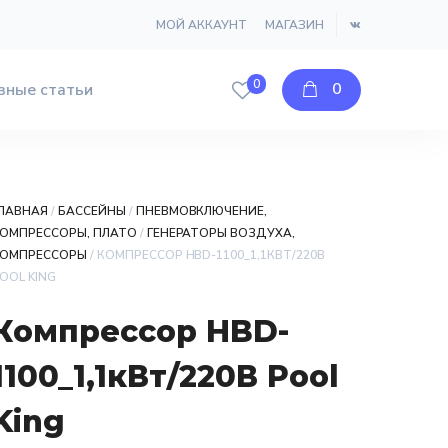
МОЙ АККАУНТ
МАГАЗИН
0
0
зные статьи
ЛАВНАЯ
/
БАССЕЙНЫ
/
ПНЕВМОВКЛЮЧЕНИЕ,
ОМПРЕССОРЫ, ПЛАТО
/
ГЕНЕРАТОРЫ ВОЗДУХА,
ОМПРЕССОРЫ
/ КОМПРЕССОР HBD-1100_1,1КВТ/220В
OOL KING
Компрессор HBD-
1100_1,1кВт/220В Pool
King