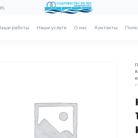
 85
Наши работы
Наши услуги
О нас
Контакты
Поле
Г
К
К
P