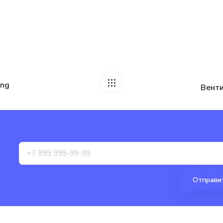
ing
Венти