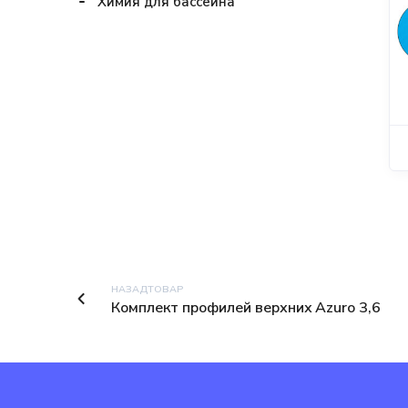
Химия для бассейна
Лайнер Aquaviva
Terrazzo
(мраморная
крошка) 2,05 x
25.2 м
5398,00
₽
НАЗАДТОВАР
Комплект профилей верхних Azuro 3,6