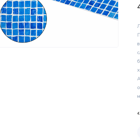
Л
П
в
с
б
х
А
о
м
4