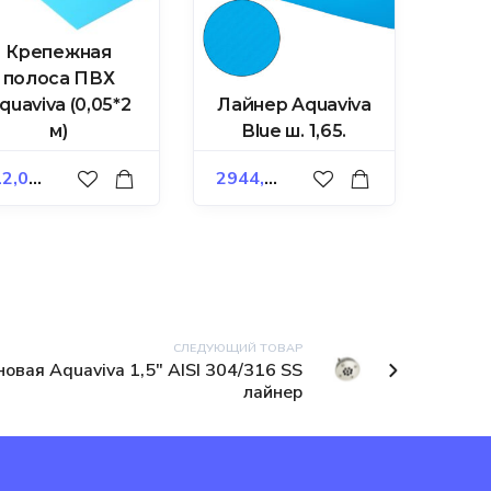
Крепежная
полоса ПВХ
quaviva (0,05*2
Лайнер Aquaviva
м)
Blue ш. 1,65.
2,00
₽
2944,00
₽
СЛЕДУЮЩИЙ ТОВАР
овая Aquaviva 1,5" AISI 304/316 SS
лайнер