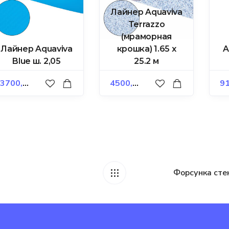
Лайнер Aquaviva
Terrazzo
(мраморная
Лайнер Aquaviva
крошка) 1.65 x
A
Blue ш. 2,05
25.2 м
3700,00
₽
4500,00
₽
91
Форсунка стен