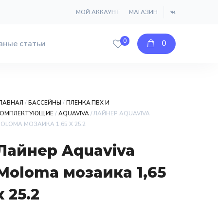
МОЙ АККАУНТ
МАГАЗИН
0
0
зные статьи
ЛАВНАЯ
/
БАССЕЙНЫ
/
ПЛЕНКА ПВХ И
КОМПЛЕКТУЮЩИЕ
/
AQUAVIVA
/ ЛАЙНЕР AQUAVIVA
OLOMA МОЗАИКА 1,65 Х 25.2
Лайнер Aquaviva
Moloma мозаика 1,65
х 25.2