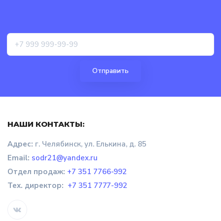
НАШИ КОНТАКТЫ:
Адрес:
г. Челябинск, ул. Елькина, д. 85
Email:
sodr21@yandex.ru
Отдел продаж
:
+7 351 7766-992
Тех. директор:
+7 351 7777-992