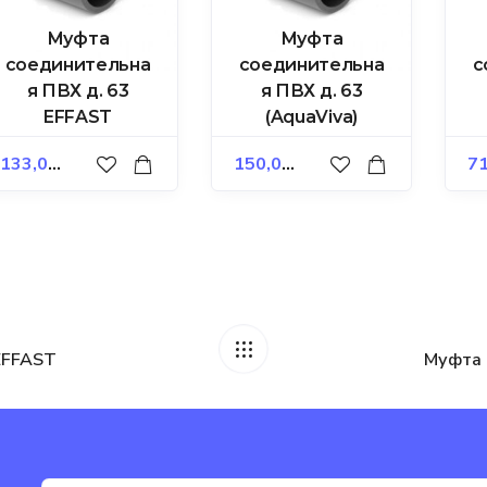
Муфта
Муфта
соединительна
соединительна
с
я ПВХ д. 63
я ПВХ д. 63
EFFAST
(AquaViva)
133,00
₽
150,00
₽
71
EFFAST
Муфта 