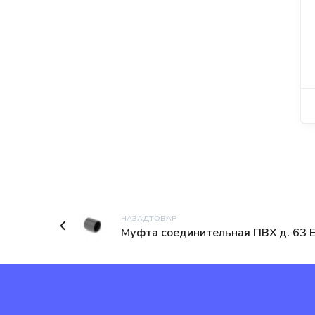
Муфта
Муфта
соединительна
соединительна
я ПВХ д. 25
я ПВХ д. 40
EFFAST
(AquaViva)
30,00
₽
23,90
₽
НАЗАДТОВАР
Муфта соединительная ПВХ д. 63 