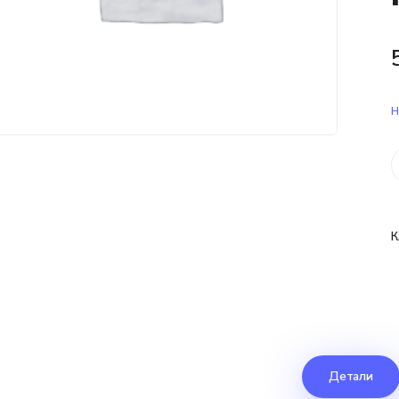
Н
К
Детали