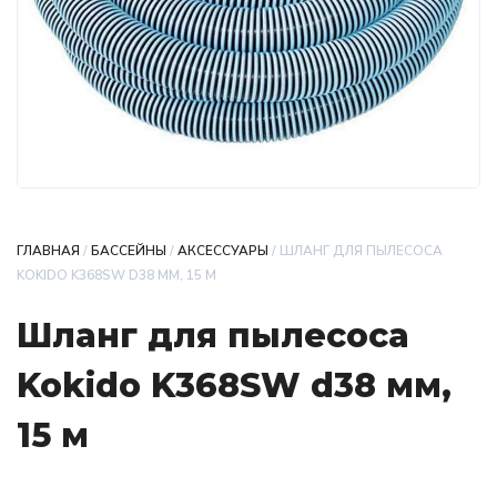
ГЛАВНАЯ
/
БАССЕЙНЫ
/
АКСЕССУАРЫ
/ ШЛАНГ ДЛЯ ПЫЛЕСОСА
KOKIDO K368SW D38 ММ, 15 М
Шланг для пылесоса
Kokido K368SW d38 мм,
15 м