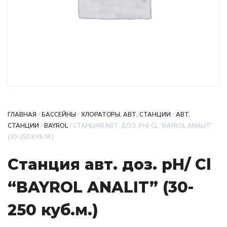
ГЛАВНАЯ
/
БАССЕЙНЫ
/
ХЛОРАТОРЫ, АВТ. СТАНЦИИ
/
АВТ.
СТАНЦИИ
/
BAYROL
/ СТАНЦИЯ АВТ. ДОЗ. РН/ СL “BAYRОL ANALIT”
(30-250 КУБ.М.)
Станция авт. доз. рН/ Сl
“BAYRОL ANALIT” (30-
250 куб.м.)