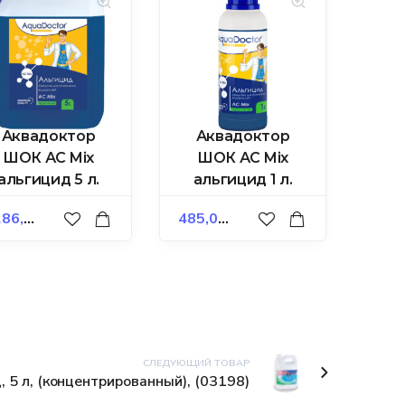
Аквадоктор
Аквадоктор
ШОК АС Mix
ШОК АС Mix
альгицид 5 л.
альгицид 1 л.
86,00
₽
485,00
₽
СЛЕДУЮЩИЙ ТОВАР
 5 л, (концентрированный), (03198)