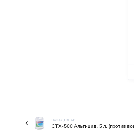
НАЗАДТОВАР
СТХ-500 Альгицид, 5 л, (против во