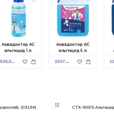
Аквадоктор АС
Аквадоктор АС
альгицид 1 л.
альгицид 5 л.
538,00
₽
2037,00
₽
12
дорослей), (03194)
СТХ-500/S Альгицид,