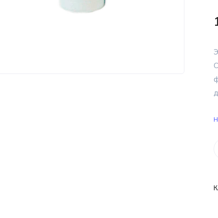
Э
C
ф
д
Н
К