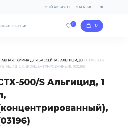
МОЙ АККАУНТ
МАГАЗИН
0
0
зные статьи
ЛАВНАЯ
/
ХИМИЯ ДЛЯ БАССЕЙНА
/
АЛЬГИЦИДЫ
/ СТХ-500/S
ЛЬГИЦИД, 1 Л, (КОНЦЕНТРИРОВАННЫЙ), (03196)
СТХ-500/S Альгицид, 1
л,
(концентрированный),
(03196)