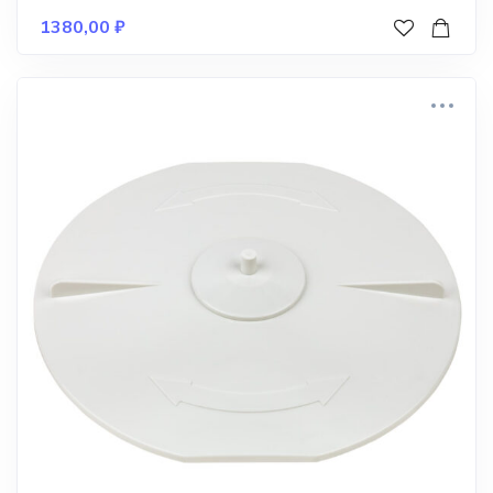
1380,00
₽