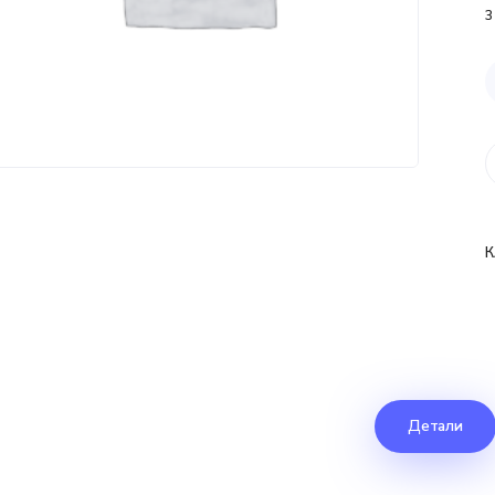
3
К
Детали