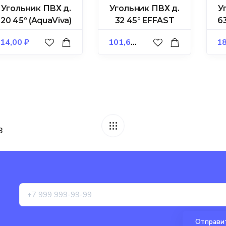
Угольник ПВХ д.
Угольник ПВХ д.
У
20 45° (AquaViva)
32 45° EFFAST
63
14,00
₽
101,60
₽
18
B