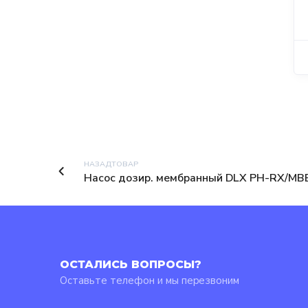
Угольник ПВХ д.
Угольник ПВХ д.
75 45° (AquaViva)
32 45° (AquaViva)
200,00
₽
52,00
₽
НАЗАДТОВАР
Насос дозир. мембранный DLX PH-RX/MB
ОСТАЛИСЬ ВОПРОСЫ?
Оставьте телефон и мы перезвоним