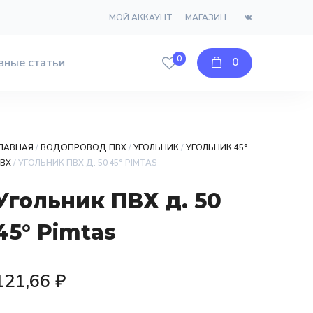
МОЙ АККАУНТ
МАГАЗИН
0
0
зные статьи
ЛАВНАЯ
/
ВОДОПРОВОД ПВХ
/
УГОЛЬНИК
/
УГОЛЬНИК 45°
ВХ
/ УГОЛЬНИК ПВХ Д. 50 45° PIMTAS
Угольник ПВХ д. 50
45° Pimtas
121,66
₽